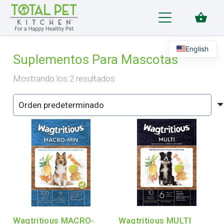
shopping_basket
English
Suplementos Para Mascotas
Mostrando los 2 resultados
Wagtritious MACRO-
Wagtritious MULTI