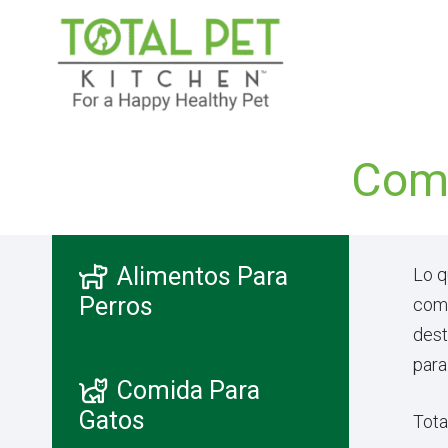
Comi
Alimentos Para
Lo q
Perros
comi
dest
para
Comida Para
Gatos
Tota