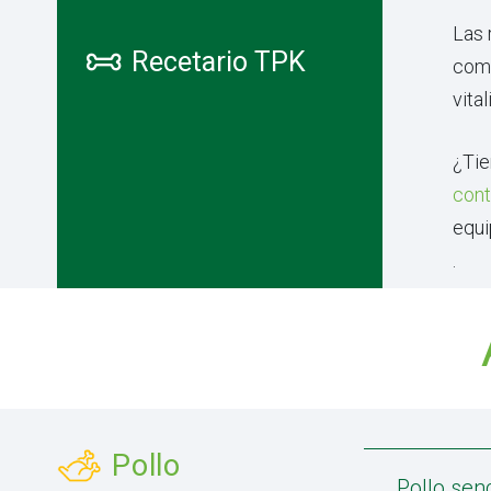
Las 
Recetario TPK
comp
vital
¿Tie
con
equi
.
Pollo
Pollo senc