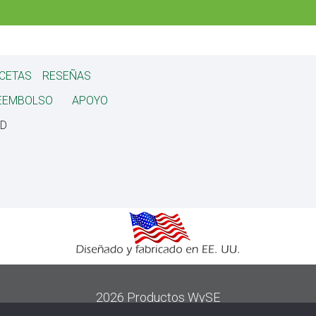
CETAS
RESEÑAS
REEMBOLSO
APOYO
AD
2026 Productos WySE
560 Sylvan Ave, Suite 1133 Englewood Cliffs NJ 07632