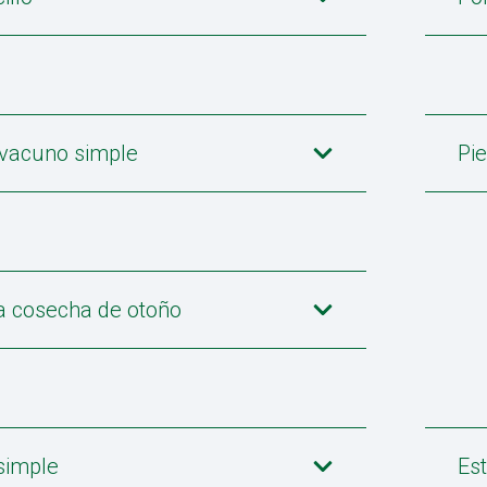
 vacuno simple
Pi
a cosecha de otoño
simple
Es